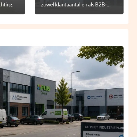
hting.
zowel klantaantallen als B2B-
diensten.