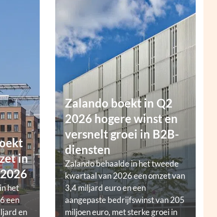
Zalando boekt in Q2
2026 hogere winst en
versnelt groei in B2B-
oekt
diensten
zet in
Zalando behaalde in het tweede
 2026
kwartaal van 2026 een omzet van
in het
3,4 miljard euro en een
6 een
aangepaste bedrijfswinst van 205
ljard en
miljoen euro, met sterke groei in