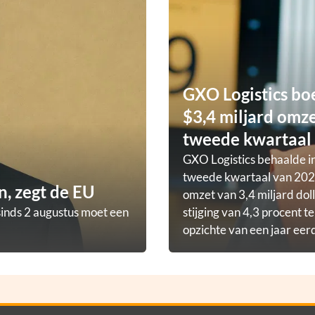
GXO Logistics bo
$3,4 miljard omze
tweede kwartaal
GXO Logistics behaalde in
tweede kwartaal van 202
, zegt de EU
omzet van 3,4 miljard doll
sinds 2 augustus moet een
stijging van 4,3 procent t
opzichte van een jaar eer