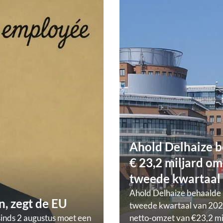
Ahold Delhaize b
€ 23,2 miljard om
tweede kwartaal
Ahold Delhaize behaalde 
, zegt de EU
tweede kwartaal van 202
sinds 2 augustus moet een
netto-omzet van €23,2 mi