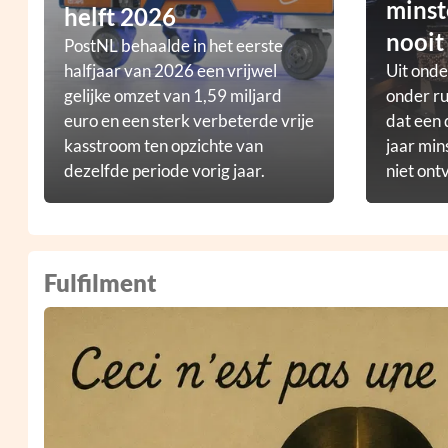
minst
helft 2026
nooit
PostNL behaalde in het eerste
halfjaar van 2026 een vrijwel
Uit ond
gelijke omzet van 1,59 miljard
onder ru
euro en een sterk verbeterde vrije
dat een 
kasstroom ten opzichte van
jaar min
dezelfde periode vorig jaar.
niet ont
Fulfilment