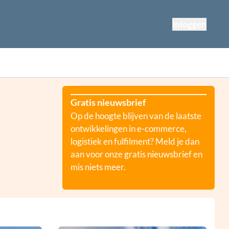
Inloggen
Gratis nieuwsbrief
Op de hoogte blijven van de laatste
ontwikkelingen in e-commerce,
logistiek en fulfilment? Meld je dan
aan voor onze gratis nieuwsbrief en
mis niets meer.