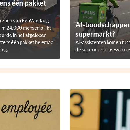
ens één pakket
erzoek van EenVandaag
AI-boodschappena
im 24.000 mensen blijkt
supermarkt?
derde in het afgelopen
stens één pakket helemaal
AI-assistenten komen tuss
ving.
de supermarkt ‘as we know