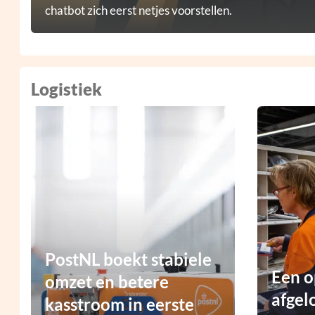
chatbot zich eerst netjes voorstellen.
Logistiek
PostNL boekt stabiele
Een o
omzet en betere
afgel
kasstroom in eerste