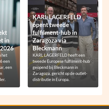
KARL LAGERFELD
opent tweede
ekt
fulfilment-hub in
t in
Zaragoza via
 2026
Bleckmann
 het
KARL LAGERFELD heeft een
6 een
tweede Europese fulfilment-hub
ar, een
geopend bij Bleckmann in
en
Zaragoza, gericht op de outlet-
der.
distributie in Europa.