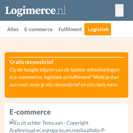
Vacatures
Events
Adverteren
Alles
E-commerce
Fulfilment
Logistiek
Partners
Contact
Gratis nieuwsbrief
Op de hoogte blijven van de laatste ontwikkelingen
in e-commerce, logistiek en fulfilment? Meld je dan
aan voor onze gratis nieuwsbrief en mis niets meer.
E-commerce