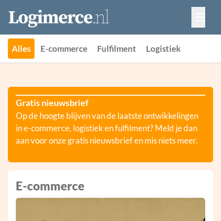
Vacatures
Events
Adverteren
Alles
E-commerce
Fulfilment
Logistiek
Partners
Contact
Gratis nieuwsbrief
Op de hoogte blijven van de laatste ontwikkelingen
in e-commerce, logistiek en fulfilment? Meld je dan
aan voor onze gratis nieuwsbrief en mis niets meer.
E-commerce