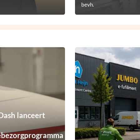
bevh.
ash lanceert
ebezorgprogramma