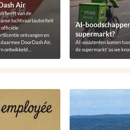
Dash Air
h heeft van de
nse luchtvaartautoriteit
AI-boodschappena
officiële
supermarkt?
rtlicentie ontvangen en
t daarmee DoorDash Air,
AI-assistenten komen tuss
rn ontwikkeld
de supermarkt ‘as we know
ezorgprogramma.