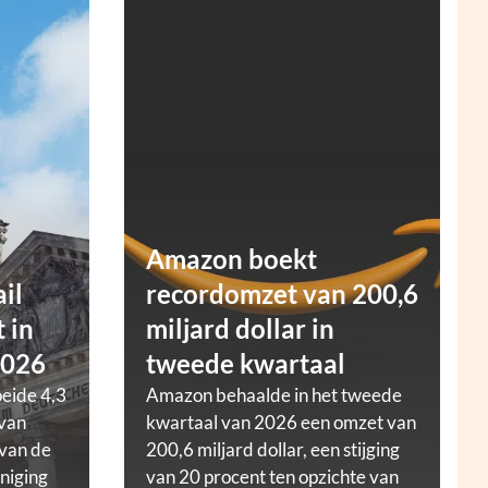
Amazon boekt
ail
recordomzet van 200,6
 in
miljard dollar in
2026
tweede kwartaal
oeide 4,3
Amazon behaalde in het tweede
 van
kwartaal van 2026 een omzet van
 van de
200,6 miljard dollar, een stijging
niging
van 20 procent ten opzichte van