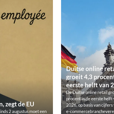
Duitse online ret
groeit 4,3 procent
eerste helft van 
De Duitse online retail gr
procent in de eerste helft
, zegt de EU
2026, op basis van cijfers
sinds 2 augustus moet een
e-commercebranchevere