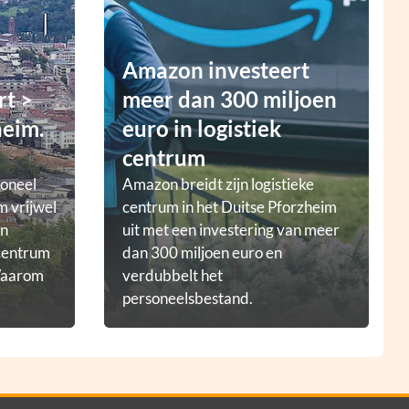
Amazon investeert
rt >
meer dan 300 miljoen
heim.
euro in logistiek
centrum
ioneel
Amazon breidt zijn logistieke
m vrijwel
centrum in het Duitse Pforzheim
en
uit met een investering van meer
tcentrum
dan 300 miljoen euro en
 Waarom
verdubbelt het
personeelsbestand.