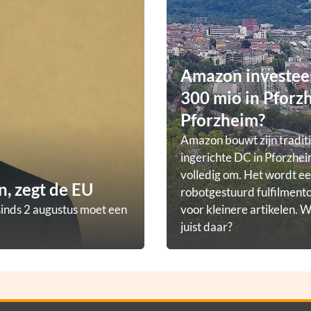
Amazon investee
300 mio in Pforz
Pforzheim?
Amazon bouwt zijn tradit
ingerichte DC in Pforzhei
volledig om. Het wordt e
, zegt de EU
robotgestuurd fulfilmen
sinds 2 augustus moet een
voor kleinere artikelen.
juist daar?