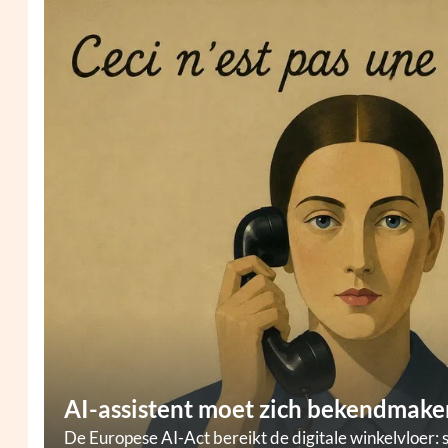
AI-assistent moet zich bekendmaken
De Europese AI-Act bereikt de digitale winkelvloer: 