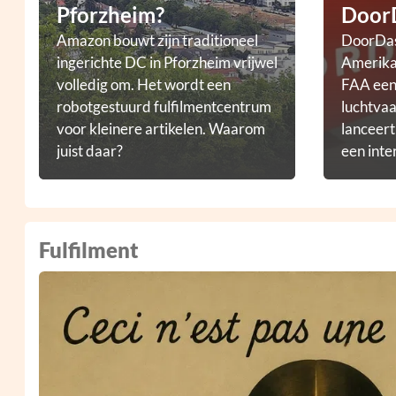
Pforzheim?
Door
Amazon bouwt zijn traditioneel
DoorDas
ingerichte DC in Pforzheim vrijwel
Amerikaa
volledig om. Het wordt een
FAA een 
robotgestuurd fulfilmentcentrum
luchtvaa
voor kleinere artikelen. Waarom
lanceer
juist daar?
een inte
droneb
Fulfilment