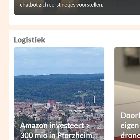
chatbot zich eerst netjes voorstellen.
Logistiek
DoorD
Amazon investeert >
eigen
300 mio in Pforzheim.
dron