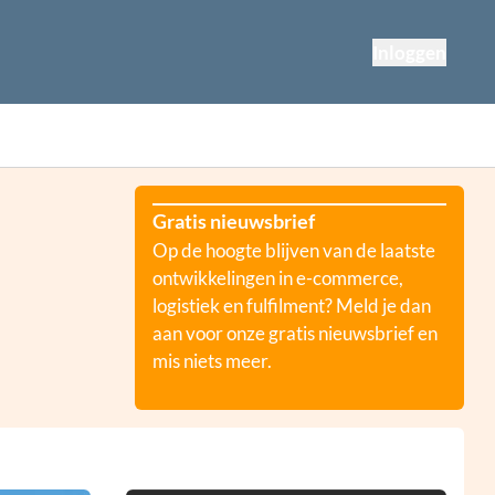
Inloggen
Gratis nieuwsbrief
Op de hoogte blijven van de laatste
ontwikkelingen in e-commerce,
logistiek en fulfilment? Meld je dan
aan voor onze gratis nieuwsbrief en
mis niets meer.