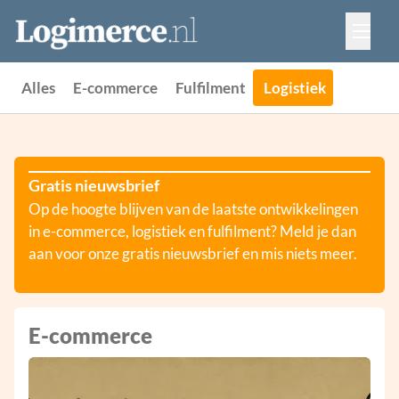
Vacatures
Events
Adverteren
Alles
E-commerce
Fulfilment
Logistiek
Partners
Contact
Gratis nieuwsbrief
Op de hoogte blijven van de laatste ontwikkelingen
in e-commerce, logistiek en fulfilment? Meld je dan
aan voor onze gratis nieuwsbrief en mis niets meer.
E-commerce