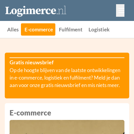
Vacatures
Events
Adverteren
Alles
E-commerce
Fulfilment
Logistiek
Partners
Contact
Gratis nieuwsbrief
Op de hoogte blijven van de laatste ontwikkelingen
in e-commerce, logistiek en fulfilment? Meld je dan
aan voor onze gratis nieuwsbrief en mis niets meer.
E-commerce