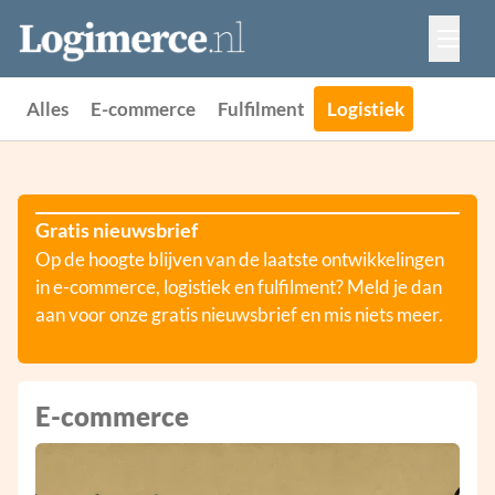
Vacatures
Events
Adverteren
Alles
E-commerce
Fulfilment
Logistiek
Partners
Contact
Gratis nieuwsbrief
Op de hoogte blijven van de laatste ontwikkelingen
in e-commerce, logistiek en fulfilment? Meld je dan
aan voor onze gratis nieuwsbrief en mis niets meer.
E-commerce