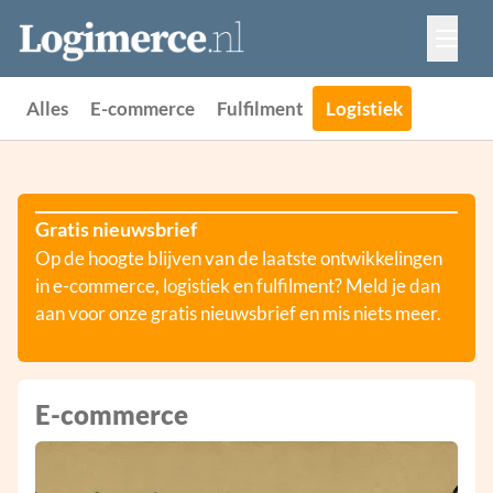
Vacatures
Events
Adverteren
Alles
E-commerce
Fulfilment
Logistiek
Partners
Contact
Gratis nieuwsbrief
Op de hoogte blijven van de laatste ontwikkelingen
in e-commerce, logistiek en fulfilment? Meld je dan
aan voor onze gratis nieuwsbrief en mis niets meer.
E-commerce