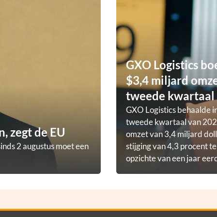
GXO Logistics bo
$3,4 miljard omze
tweede kwartaal
GXO Logistics behaalde in
tweede kwartaal van 202
, zegt de EU
omzet van 3,4 miljard doll
sinds 2 augustus moet een
stijging van 4,3 procent t
opzichte van een jaar eer