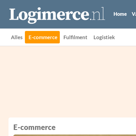
Home
V
Alles
E-commerce
Fulfilment
Logistiek
E-commerce