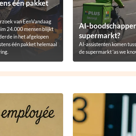
ens één pakket
erzoek van EenVandaag
AI-boodschappena
im 24.000 mensen blijkt
supermarkt?
derde in het afgelopen
stens één pakket helemaal
AI-assistenten komen tuss
ving.
de supermarkt ‘as we know