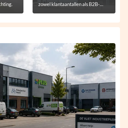
hting.
zowel klantaantallen als B2B-
diensten.