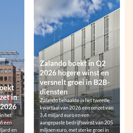
Zalando boekt in Q2
2026 hogere winst en
versnelt groei in B2B-
oekt
diensten
zet in
Zalando behaalde in het tweede
 2026
kwartaal van 2026 een omzet van
in het
3,4 miljard euro en een
6 een
aangepaste bedrijfswinst van 205
ljard en
miljoen euro, met sterke groei in