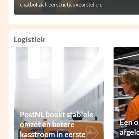
chatbot zich eerst netjes voorstellen.
Logistiek
PostNL boekt stabiele
Een o
omzet en betere
afgel
kasstroom in eerste