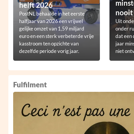
minst
helft 2026
nooit
PostNL behaalde in het eerste
halfjaar van 2026 een vrijwel
Uit ond
gelijke omzet van 1,59 miljard
onder ru
euro en een sterk verbeterde vrije
dat een 
kasstroom ten opzichte van
jaar min
dezelfde periode vorig jaar.
niet ont
Fulfilment