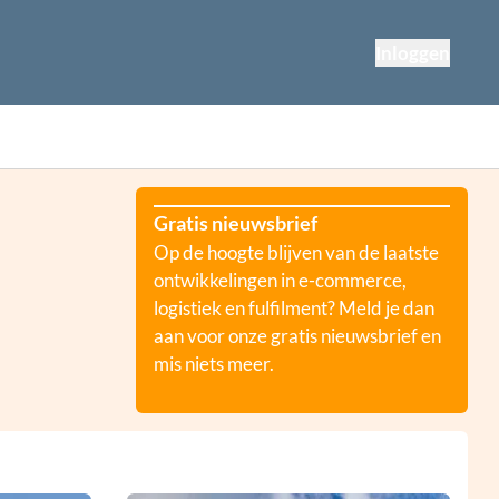
Inloggen
Gratis nieuwsbrief
Op de hoogte blijven van de laatste
ontwikkelingen in e-commerce,
logistiek en fulfilment? Meld je dan
aan voor onze gratis nieuwsbrief en
mis niets meer.