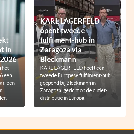
KARL LAGERFELD
opent tweede
ekt
fulfilment-hub in
t in
Zaragoza via
 2026
Bleckmann
 het
KARL LAGERFELD heeft een
6 een
tweede Europese fulfilment-hub
ar, een
geopend bij Bleckmann in
en
Zaragoza, gericht op de outlet-
der.
distributie in Europa.