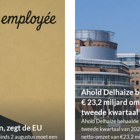
Ahold Delhaize b
€ 23,2 miljard om
tweede kwartaal
Ahold Delhaize behaalde 
, zegt de EU
tweede kwartaal van 202
sinds 2 augustus moet een
netto-omzet van €23,2 mi