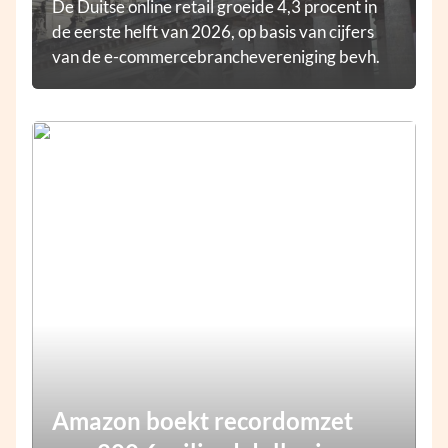
De Duitse online retail groeide 4,3 procent in
de eerste helft van 2026, op basis van cijfers
van de e-commercebranchevereniging bevh.
Amazon boekt recordomzet