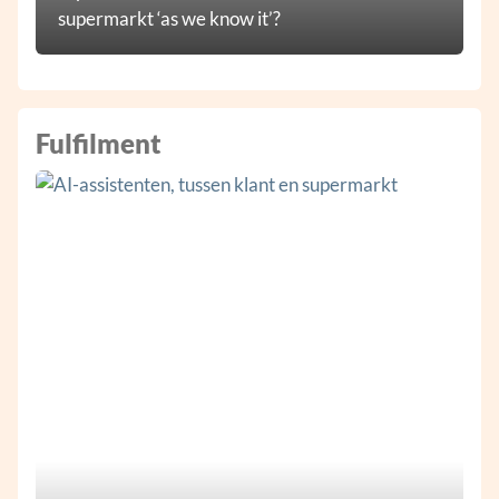
supermarkt ‘as we know it’?
Fulfilment