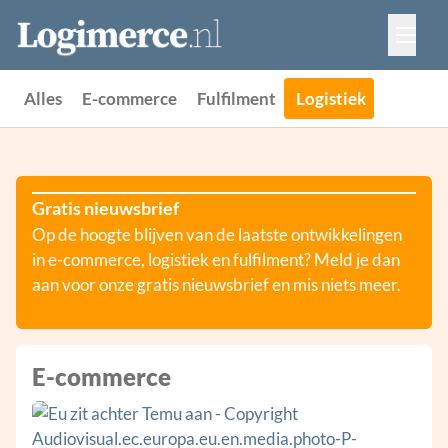
Vacatures
Events
Adverteren
Alles
E-commerce
Fulfilment
Logistiek
Partners
Contact
Gratis nieuwsbrief
Op de hoogte blijven van de laatste ontwikkelingen
in e-commerce, logistiek en fulfilment? Meld je dan
aan voor onze gratis nieuwsbrief en mis niets meer.
E-commerce