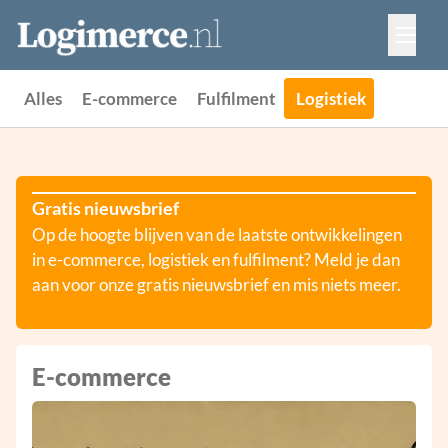
Vacatures
Events
Adverteren
Alles
E-commerce
Fulfilment
Logistiek
Partners
Contact
Gratis nieuwsbrief
Op de hoogte blijven van de laatste ontwikkelingen
in e-commerce, logistiek en fulfilment? Meld je dan
aan voor onze gratis nieuwsbrief en mis niets meer.
E-commerce