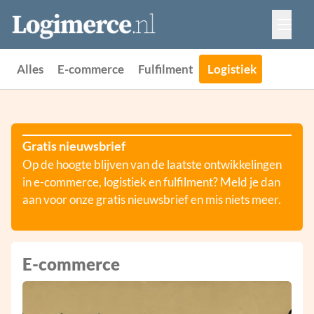
Vacatures
Events
Adverteren
Alles
E-commerce
Fulfilment
Logistiek
Partners
Contact
Gratis nieuwsbrief
Op de hoogte blijven van de laatste ontwikkelingen
in e-commerce, logistiek en fulfilment? Meld je dan
aan voor onze gratis nieuwsbrief en mis niets meer.
E-commerce