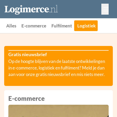
Vacatures
Events
Adverteren
Alles
E-commerce
Fulfilment
Logistiek
Partners
Contact
Gratis nieuwsbrief
Op de hoogte blijven van de laatste ontwikkelingen
in e-commerce, logistiek en fulfilment? Meld je dan
aan voor onze gratis nieuwsbrief en mis niets meer.
E-commerce