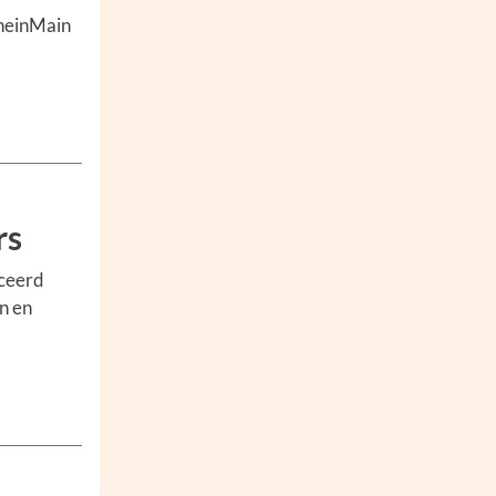
RheinMain
rs
nceerd
n en