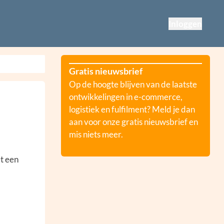
Inloggen
Gratis nieuwsbrief
Op de hoogte blijven van de laatste
ontwikkelingen in e-commerce,
logistiek en fulfilment? Meld je dan
aan voor onze gratis nieuwsbrief en
mis niets meer.
et een