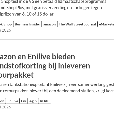
 Shop test in de VS een betaald lidmaatschapsprogramma
d Shop Plus, met gratis verzending en kortingen tegen
rijzen van 6, 10 of 15 dollar.
ok Shop
Business Insider
amazon
The Wall Street Journal
eMarkete
li 2026
zon en Enilive bieden
ndstofkorting bij inleveren
ourpakket
 en tankstationexploitant Enilive zijn een samenwerking gest
n retourpakket inlevert bij een deelnemend station, krijgt kort
zon
Enilive
Eni
Agip
ADAC
li 2026