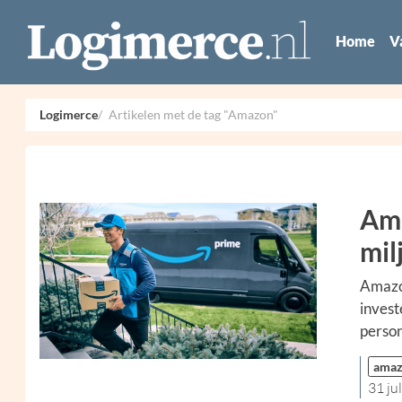
Home
V
Logimerce
Artikelen met de tag "Amazon"
Ama
mil
Amazon
invest
perso
ama
31 ju