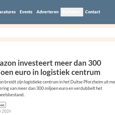
acatures
Events
Adverteren
Partners
Contact
zon investeert meer dan 300
joen euro in logistiek centrum
 breidt zijn logistieke centrum in het Duitse Pforzheim uit m
ering van meer dan 300 miljoen euro en verdubbelt het
neelsbestand.
zon
li 2026