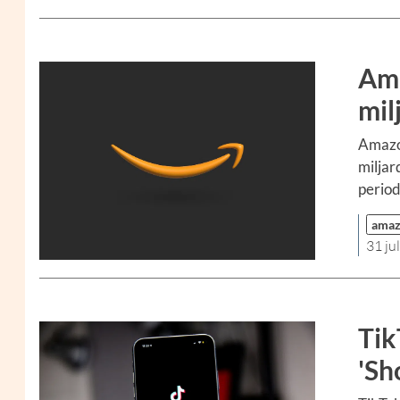
Ama
mil
Amazo
miljar
period
ama
31 ju
Tik
'Sh