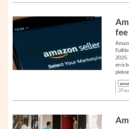
Ama
fee
Amazon
Fulfil
2025. 
en is 
piekse
ama
28 a
Ama