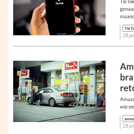
TikTok
genaam
maandp
TikT
28 ju
Ama
bra
ret
Amazon
wie ee
ama
23 ju