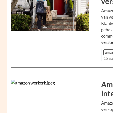
ver
Amazon
van ve
Klante
gebakk
commer
verste
ama
15 a
Ama
int
Amazon
verkop