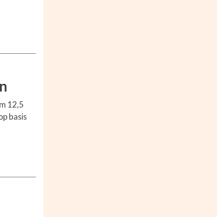
an
im 12,5
op basis