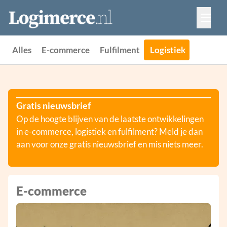
Vacatures
Events
Adverteren
Alles
E-commerce
Fulfilment
Logistiek
Partners
Contact
Gratis nieuwsbrief
Op de hoogte blijven van de laatste ontwikkelingen
in e-commerce, logistiek en fulfilment? Meld je dan
aan voor onze gratis nieuwsbrief en mis niets meer.
E-commerce