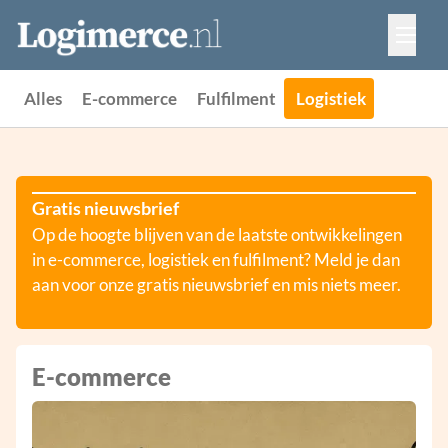
Vacatures
Events
Adverteren
Alles
E-commerce
Fulfilment
Logistiek
Partners
Contact
Gratis nieuwsbrief
Op de hoogte blijven van de laatste ontwikkelingen
in e-commerce, logistiek en fulfilment? Meld je dan
aan voor onze gratis nieuwsbrief en mis niets meer.
E-commerce