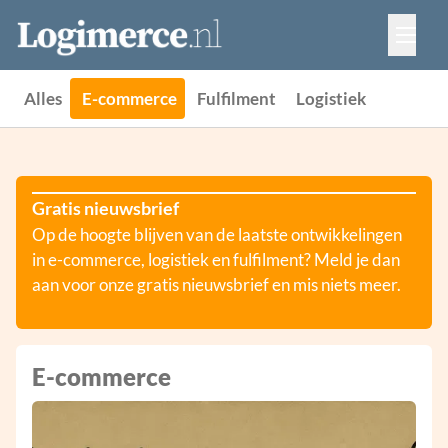
Vacatures
Events
Adverteren
Alles
E-commerce
Fulfilment
Logistiek
Partners
Contact
Gratis nieuwsbrief
Op de hoogte blijven van de laatste ontwikkelingen
in e-commerce, logistiek en fulfilment? Meld je dan
aan voor onze gratis nieuwsbrief en mis niets meer.
E-commerce