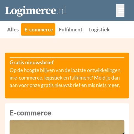
Vacatures
Events
Adverteren
Alles
E-commerce
Fulfilment
Logistiek
Partners
Contact
Gratis nieuwsbrief
Op de hoogte blijven van de laatste ontwikkelingen
in e-commerce, logistiek en fulfilment? Meld je dan
aan voor onze gratis nieuwsbrief en mis niets meer.
E-commerce