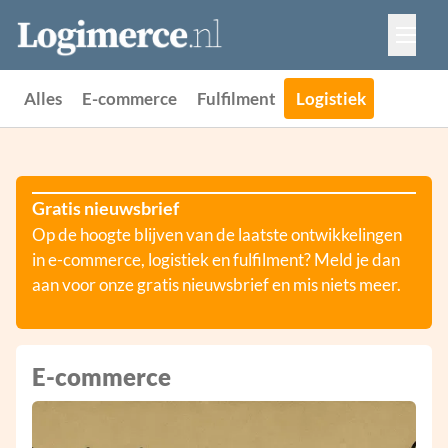
Vacatures
Events
Adverteren
Alles
E-commerce
Fulfilment
Logistiek
Partners
Contact
Gratis nieuwsbrief
Op de hoogte blijven van de laatste ontwikkelingen
in e-commerce, logistiek en fulfilment? Meld je dan
aan voor onze gratis nieuwsbrief en mis niets meer.
E-commerce