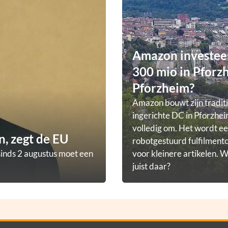
Amazon investee
300 mio in Pforz
Pforzheim?
Amazon bouwt zijn tradit
ingerichte DC in Pforzhei
volledig om. Het wordt e
, zegt de EU
robotgestuurd fulfilmen
sinds 2 augustus moet een
voor kleinere artikelen.
juist daar?