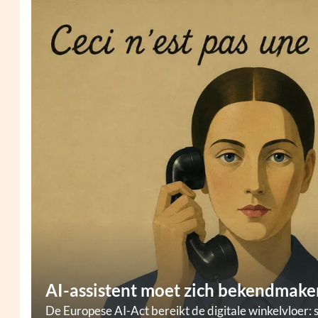
AI-assistent moet zich bekendmaken
De Europese AI-Act bereikt de digitale winkelvloer: 