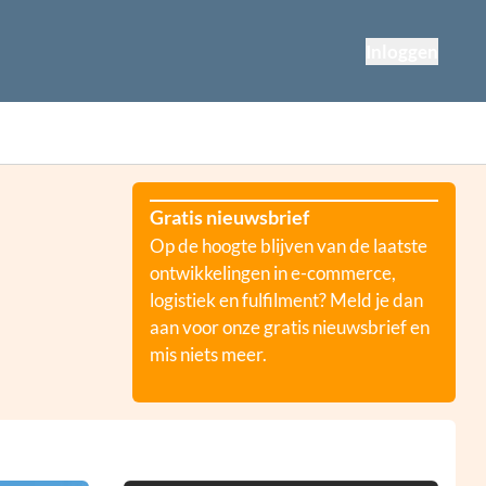
Inloggen
Gratis nieuwsbrief
Op de hoogte blijven van de laatste
ontwikkelingen in e-commerce,
logistiek en fulfilment? Meld je dan
aan voor onze gratis nieuwsbrief en
mis niets meer.