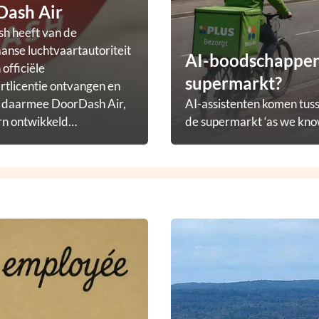
Dash Air
h heeft van de
nse luchtvaartautoriteit
AI-boodschappena
officiële
supermarkt?
rtlicentie ontvangen en
t daarmee DoorDash Air,
AI-assistenten komen tuss
rn ontwikkeld
de supermarkt ‘as we know
ezorgprogramma.