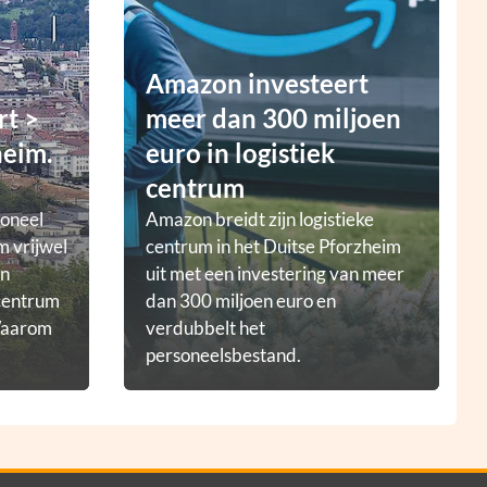
Amazon investeert
rt >
meer dan 300 miljoen
heim.
euro in logistiek
centrum
ioneel
Amazon breidt zijn logistieke
m vrijwel
centrum in het Duitse Pforzheim
en
uit met een investering van meer
tcentrum
dan 300 miljoen euro en
 Waarom
verdubbelt het
personeelsbestand.