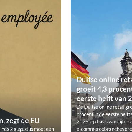
Duitse online ret
groeit 4,3 procent
eerste helft van 
De Duitse online retail gr
procent in de eerste helft
, zegt de EU
2026, op basis van cijfers
sinds 2 augustus moet een
e-commercebranchevere