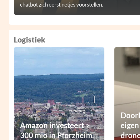
chatbot zich eerst netjes voorstellen.
Logistiek
DoorD
Amazon investeert >
eigen
300 mio in Pforzheim.
dron