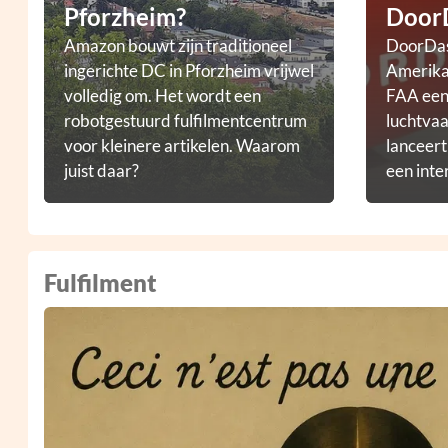
Pforzheim?
Door
Amazon bouwt zijn traditioneel
DoorDas
ingerichte DC in Pforzheim vrijwel
Amerikaa
volledig om. Het wordt een
FAA een 
robotgestuurd fulfilmentcentrum
luchtvaa
voor kleinere artikelen. Waarom
lanceer
juist daar?
een inte
droneb
Fulfilment