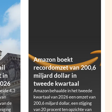
Amazon boekt
ail
recordomzet van 200,6
 in
miljard dollar in
2026
tweede kwartaal
oeide 4,3
Amazon behaalde in het tweede
 van
kwartaal van 2026 een omzet van
 van de
200,6 miljard dollar, een stijging
niging
van 20 procent ten opzichte van