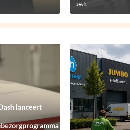
bevh.
ash lanceert
ebezorgprogramma