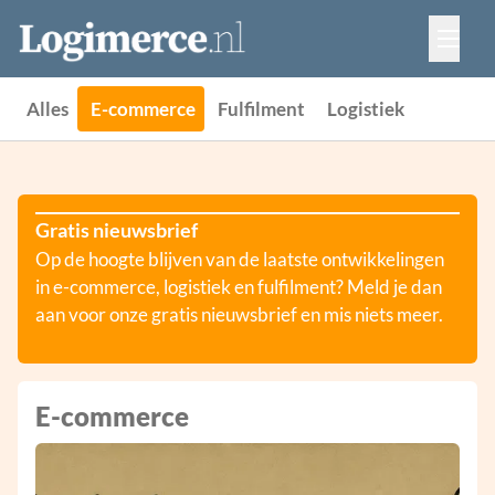
Vacatures
Events
Adverteren
Alles
E-commerce
Fulfilment
Logistiek
Partners
Contact
Gratis nieuwsbrief
Op de hoogte blijven van de laatste ontwikkelingen
in e-commerce, logistiek en fulfilment? Meld je dan
aan voor onze gratis nieuwsbrief en mis niets meer.
E-commerce