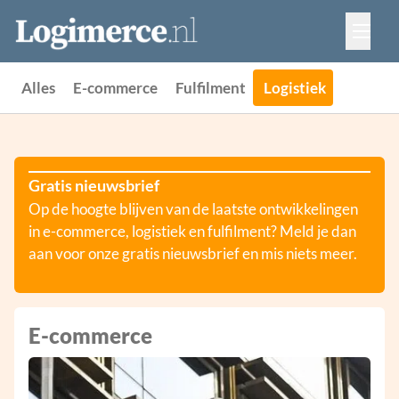
Vacatures
Events
Adverteren
Alles
E-commerce
Fulfilment
Logistiek
Partners
Contact
Gratis nieuwsbrief
Op de hoogte blijven van de laatste ontwikkelingen
in e-commerce, logistiek en fulfilment? Meld je dan
aan voor onze gratis nieuwsbrief en mis niets meer.
E-commerce