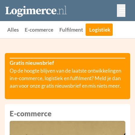
Vacatures
Events
Adverteren
Alles
E-commerce
Fulfilment
Logistiek
Partners
Contact
Gratis nieuwsbrief
Op de hoogte blijven van de laatste ontwikkelingen
in e-commerce, logistiek en fulfilment? Meld je dan
aan voor onze gratis nieuwsbrief en mis niets meer.
E-commerce