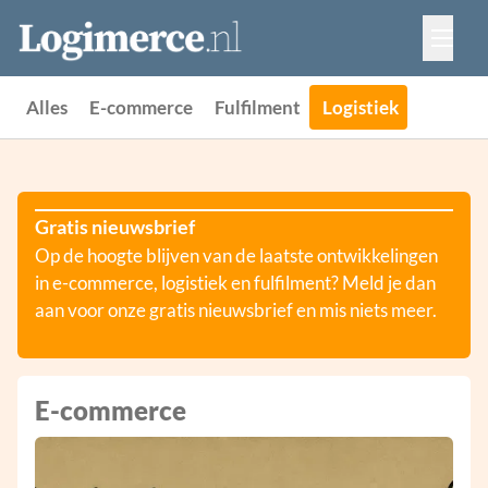
Vacatures
Events
Adverteren
Alles
E-commerce
Fulfilment
Logistiek
Partners
Contact
Gratis nieuwsbrief
Op de hoogte blijven van de laatste ontwikkelingen
in e-commerce, logistiek en fulfilment? Meld je dan
aan voor onze gratis nieuwsbrief en mis niets meer.
E-commerce