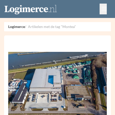
Vacatures
Events
Adverteren
Logimerce
Artikelen met de tag "Montea"
Partners
Contact