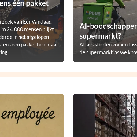
ens één pakket
erzoek van EenVandaag
AI-boodschappena
im 24.000 mensen blijkt
supermarkt?
derde in het afgelopen
stens één pakket helemaal
AI-assistenten komen tuss
ving.
de supermarkt ‘as we know