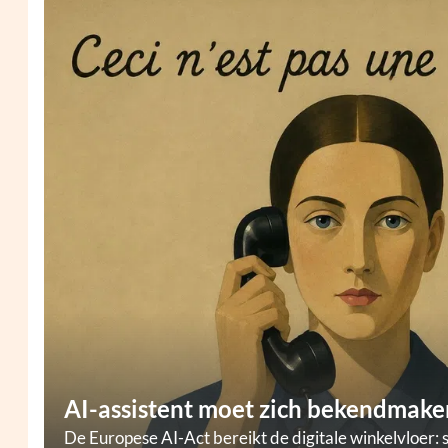
AI-assistent moet zich bekendmaken
De Europese AI-Act bereikt de digitale winkelvloer: 