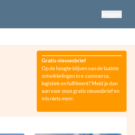
Inloggen
Gratis nieuwsbrief
Op de hoogte blijven van de laatste
ontwikkelingen in e-commerce,
logistiek en fulfilment? Meld je dan
aan voor onze gratis nieuwsbrief en
mis niets meer.