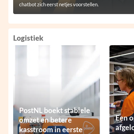
chatbot zich eerst netjes voorstellen.
Logistiek
PostNL boekt stabiele
Een o
omzet en betere
afgel
kasstroom in eerste