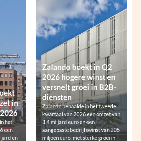
Zalando boekt in Q2
2026 hogere winst en
versnelt groei in B2B-
oekt
diensten
zet in
Zalando behaalde in het tweede
 2026
kwartaal van 2026 een omzet van
in het
3,4 miljard euro en een
6 een
aangepaste bedrijfswinst van 205
ljard en
miljoen euro, met sterke groei in