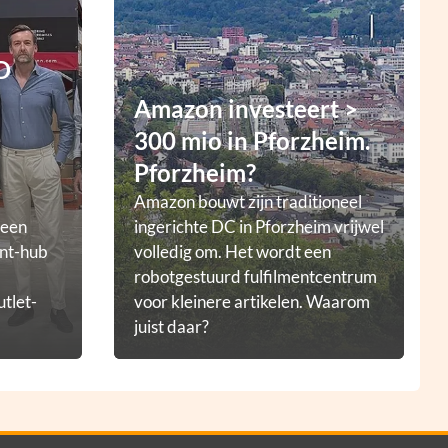
D
Amazon investeert >
300 mio in Pforzheim.
Pforzheim?
Amazon bouwt zijn traditioneel
 een
ingerichte DC in Pforzheim vrijwel
ent-hub
volledig om. Het wordt een
robotgestuurd fulfilmentcentrum
utlet-
voor kleinere artikelen. Waarom
juist daar?