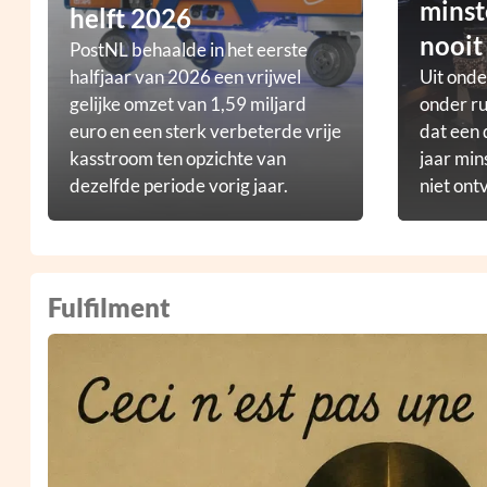
minst
helft 2026
nooit
PostNL behaalde in het eerste
halfjaar van 2026 een vrijwel
Uit ond
gelijke omzet van 1,59 miljard
onder ru
euro en een sterk verbeterde vrije
dat een 
kasstroom ten opzichte van
jaar min
dezelfde periode vorig jaar.
niet ont
Fulfilment