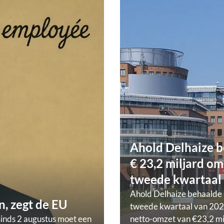
Ahold Delhaize b
€ 23,2 miljard om
tweede kwartaal
Ahold Delhaize behaalde 
, zegt de EU
tweede kwartaal van 202
sinds 2 augustus moet een
netto-omzet van €23,2 mi