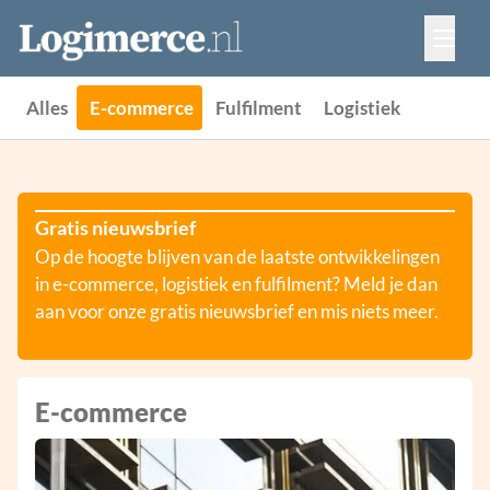
Vacatures
Events
Adverteren
Alles
E-commerce
Fulfilment
Logistiek
Partners
Contact
Gratis nieuwsbrief
Op de hoogte blijven van de laatste ontwikkelingen
in e-commerce, logistiek en fulfilment? Meld je dan
aan voor onze gratis nieuwsbrief en mis niets meer.
E-commerce