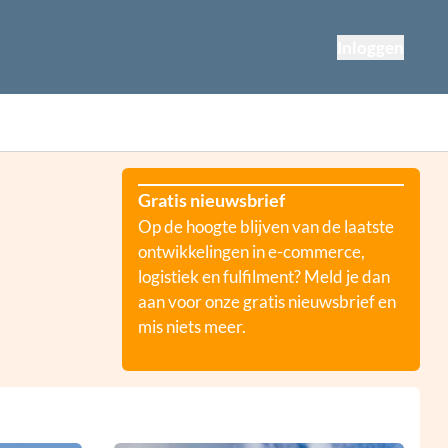
Inloggen
Gratis nieuwsbrief
Op de hoogte blijven van de laatste
ontwikkelingen in e-commerce,
logistiek en fulfilment? Meld je dan
aan voor onze gratis nieuwsbrief en
mis niets meer.