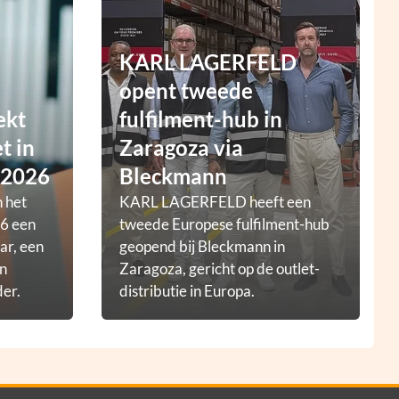
KARL LAGERFELD
opent tweede
ekt
fulfilment-hub in
t in
Zaragoza via
 2026
Bleckmann
 het
KARL LAGERFELD heeft een
6 een
tweede Europese fulfilment-hub
ar, een
geopend bij Bleckmann in
en
Zaragoza, gericht op de outlet-
der.
distributie in Europa.