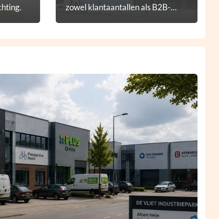
hting.
zowel klantaantallen als B2B-
diensten.