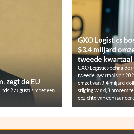
GXO Logistics bo
$3,4 miljard omze
tweede kwartaal
GXO Logistics behaalde in
tweede kwartaal van 202
, zegt de EU
omzet van 3,4 miljard doll
sinds 2 augustus moet een
stijging van 4,3 procent t
opzichte van een jaar eer