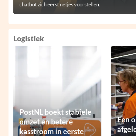
chatbot zich eerst netjes voorstellen.
Logistiek
PostNL boekt stabiele
Een o
omzet en betere
afgel
kasstroom in eerste