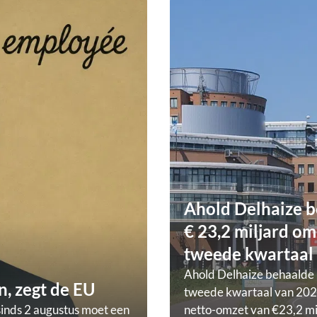
Ahold Delhaize b
€ 23,2 miljard om
tweede kwartaal
Ahold Delhaize behaalde 
, zegt de EU
tweede kwartaal van 202
sinds 2 augustus moet een
netto-omzet van €23,2 mi