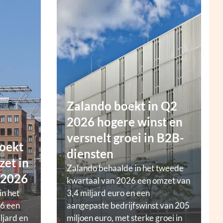
Zalando boekt in Q2
2026 hogere winst en
versnelt groei in B2B-
oekt
diensten
zet in
Zalando behaalde in het tweede
 2026
kwartaal van 2026 een omzet van
in het
3,4 miljard euro en een
6 een
aangepaste bedrijfswinst van 205
ljard en
miljoen euro, met sterke groei in