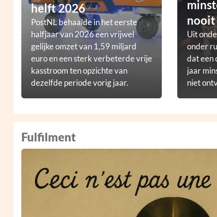
minst
helft 2026
nooit
PostNL behaalde in het eerste
halfjaar van 2026 een vrijwel
Uit ond
gelijke omzet van 1,59 miljard
onder ru
euro en een sterk verbeterde vrije
dat een 
kasstroom ten opzichte van
jaar min
dezelfde periode vorig jaar.
niet ont
Fulfilment