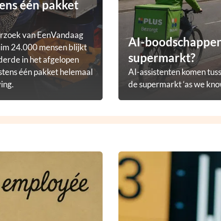
ens één pakket
erzoek van EenVandaag
AI-boodschappena
im 24.000 mensen blijkt
supermarkt?
derde in het afgelopen
stens één pakket helemaal
AI-assistenten komen tuss
ving.
de supermarkt ‘as we know