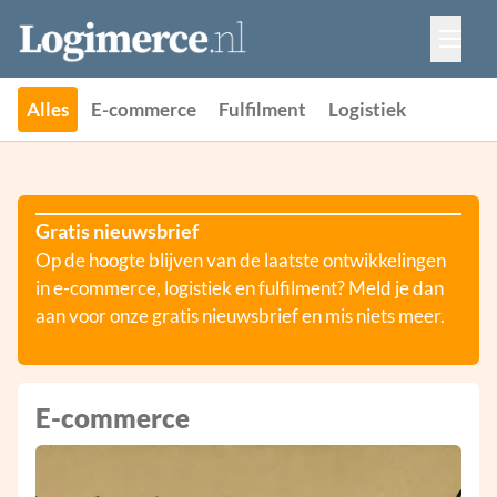
Vacatures
Events
Adverteren
Alles
E-commerce
Fulfilment
Logistiek
Partners
Contact
Gratis nieuwsbrief
Op de hoogte blijven van de laatste ontwikkelingen
in e-commerce, logistiek en fulfilment? Meld je dan
aan voor onze gratis nieuwsbrief en mis niets meer.
E-commerce