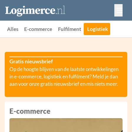
Vacatures
Events
Adverteren
Alles
E-commerce
Fulfilment
Logistiek
Partners
Contact
Gratis nieuwsbrief
Op de hoogte blijven van de laatste ontwikkelingen
in e-commerce, logistiek en fulfilment? Meld je dan
aan voor onze gratis nieuwsbrief en mis niets meer.
E-commerce