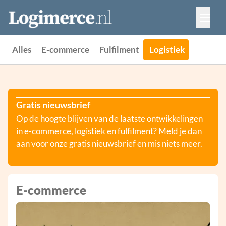
Vacatures
Events
Adverteren
Alles
E-commerce
Fulfilment
Logistiek
Partners
Contact
Gratis nieuwsbrief
Op de hoogte blijven van de laatste ontwikkelingen
in e-commerce, logistiek en fulfilment? Meld je dan
aan voor onze gratis nieuwsbrief en mis niets meer.
E-commerce