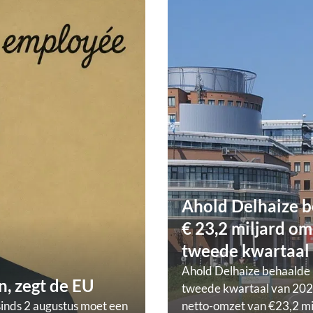
Ahold Delhaize b
€ 23,2 miljard om
tweede kwartaal
Ahold Delhaize behaalde 
, zegt de EU
tweede kwartaal van 202
sinds 2 augustus moet een
netto-omzet van €23,2 mi