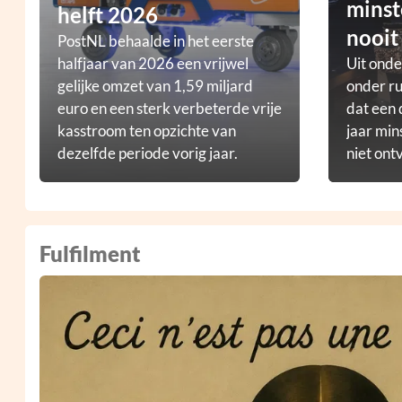
minst
helft 2026
nooit
PostNL behaalde in het eerste
halfjaar van 2026 een vrijwel
Uit ond
gelijke omzet van 1,59 miljard
onder ru
euro en een sterk verbeterde vrije
dat een 
kasstroom ten opzichte van
jaar min
dezelfde periode vorig jaar.
niet ont
Fulfilment