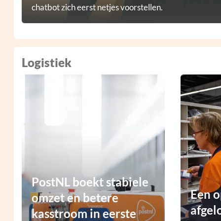
chatbot zich eerst netjes voorstellen.
Logistiek
PostNL boekt stabiele
Een o
omzet en betere
afgel
kasstroom in eerste