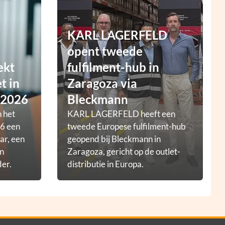
KARL LAGERFELD
opent tweede
ekt
fulfilment-hub in
t in
Zaragoza via
 2026
Bleckmann
 het
KARL LAGERFELD heeft een
6 een
tweede Europese fulfilment-hub
ar, een
geopend bij Bleckmann in
en
Zaragoza, gericht op de outlet-
der.
distributie in Europa.