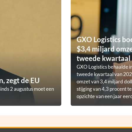
GXO Logistics bo
$3,4 miljard omze
tweede kwartaal
GXO Logistics behaalde in
tweede kwartaal van 202
, zegt de EU
omzet van 3,4 miljard doll
sinds 2 augustus moet een
stijging van 4,3 procent t
opzichte van een jaar eer