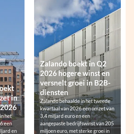
Zalando boekt in Q2
2026 hogere winst en
versnelt groei in B2B-
oekt
diensten
zet in
Zalando behaalde in het tweede
 2026
kwartaal van 2026 een omzet van
in het
3,4 miljard euro en een
6 een
aangepaste bedrijfswinst van 205
ljard en
miljoen euro, met sterke groei in