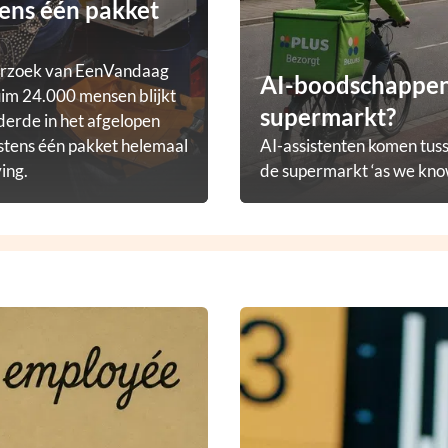
ens één pakket
erzoek van EenVandaag
AI-boodschappena
im 24.000 mensen blijkt
supermarkt?
derde in het afgelopen
stens één pakket helemaal
AI-assistenten komen tuss
ving.
de supermarkt ‘as we know