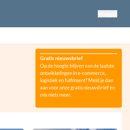
Inloggen
Gratis nieuwsbrief
Op de hoogte blijven van de laatste
ontwikkelingen in e-commerce,
logistiek en fulfilment? Meld je dan
aan voor onze gratis nieuwsbrief en
mis niets meer.