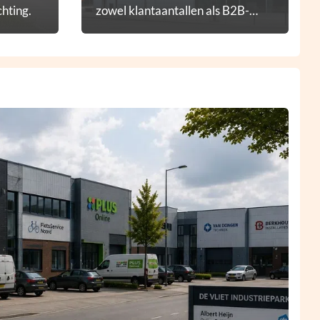
hting.
zowel klantaantallen als B2B-
diensten.