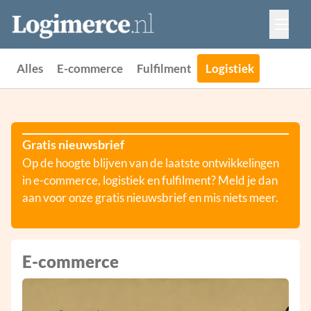
Vacatures
Events
Adverteren
Alles
E-commerce
Fulfilment
Logistiek
Partners
Contact
Gratis nieuwsbrief
Op de hoogte blijven van de laatste ontwikkelingen
in e-commerce, logistiek en fulfilment? Meld je dan
aan voor onze gratis nieuwsbrief en mis niets meer.
E-commerce