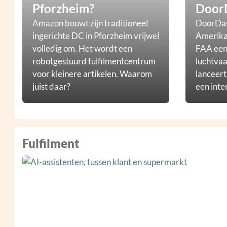
Pforzheim?
Door
Amazon bouwt zijn traditioneel
DoorDas
ingerichte DC in Pforzheim vrijwel
Amerikaa
volledig om. Het wordt een
FAA een 
robotgestuurd fulfilmentcentrum
luchtvaa
voor kleinere artikelen. Waarom
lanceer
juist daar?
een inte
droneb
Fulfilment