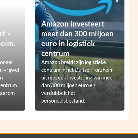
Amazon investeert
rt >
meer dan 300 miljoen
heim.
euro in logistiek
centrum
ioneel
Amazon breidt zijn logistieke
m vrijwel
centrum in het Duitse Pforzheim
en
uit met een investering van meer
tcentrum
dan 300 miljoen euro en
 Waarom
verdubbelt het
personeelsbestand.