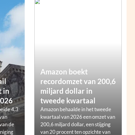
Amazon boekt
ail
recordomzet van 200,6
 in
miljard dollar in
2026
tweede kwartaal
oeide 4,3
Amazon behaalde in het tweede
 van
kwartaal van 2026 een omzet van
 van de
200,6 miljard dollar, een stijging
niging
van 20 procent ten opzichte van