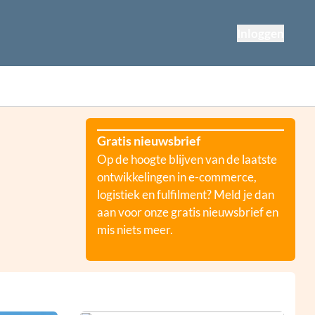
Inloggen
Gratis nieuwsbrief
Op de hoogte blijven van de laatste
ontwikkelingen in e-commerce,
logistiek en fulfilment? Meld je dan
aan voor onze gratis nieuwsbrief en
mis niets meer.