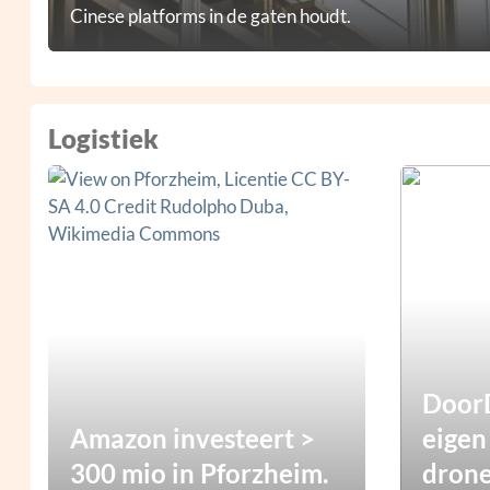
Cinese platforms in de gaten houdt.
Logistiek
DoorD
Amazon investeert >
eigen
300 mio in Pforzheim.
dron