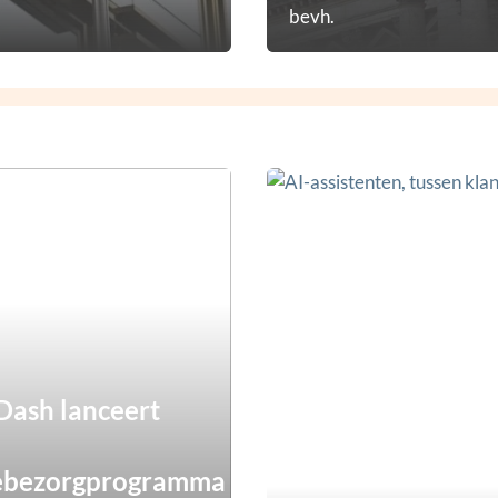
bevh.
ash lanceert
ebezorgprogramma