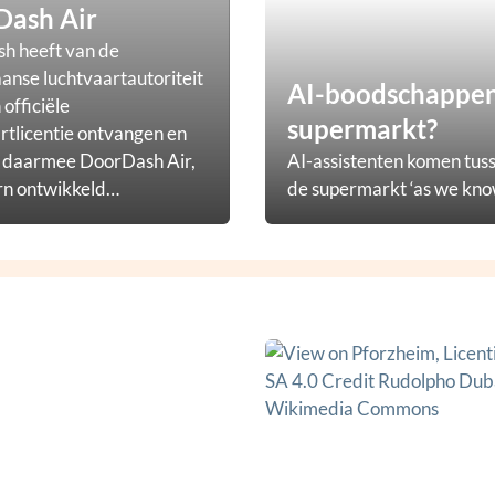
Dash Air
h heeft van de
nse luchtvaartautoriteit
AI-boodschappena
officiële
supermarkt?
rtlicentie ontvangen en
t daarmee DoorDash Air,
AI-assistenten komen tuss
rn ontwikkeld
de supermarkt ‘as we know
ezorgprogramma.