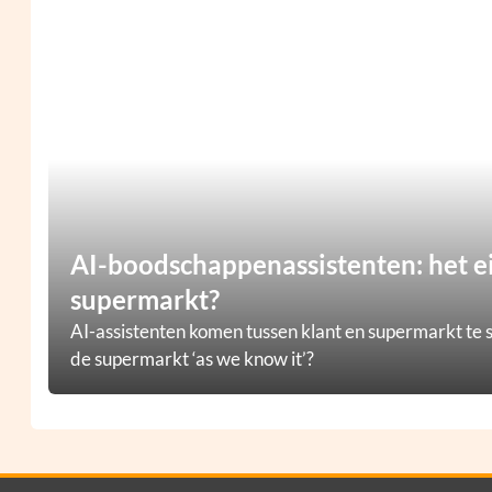
AI-boodschappenassistenten: het e
supermarkt?
AI-assistenten komen tussen klant en supermarkt te s
de supermarkt ‘as we know it’?