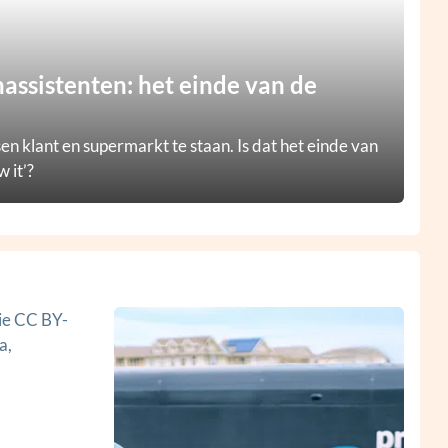
ssistenten: het einde van de
en klant en supermarkt te staan. Is dat het einde van
 it’?