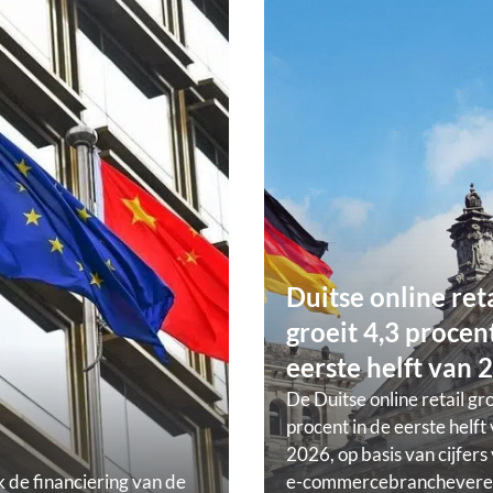
Duitse online ret
groeit 4,3 procent
eerste helft van 
De Duitse online retail gr
procent in de eerste helft
2026, op basis van cijfers
k de financiering van de
e-commercebranchevere