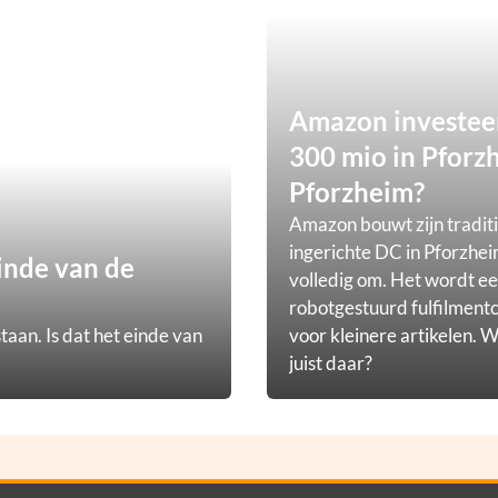
Amazon investee
300 mio in Pforz
Pforzheim?
Amazon bouwt zijn tradit
ingerichte DC in Pforzhei
inde van de
volledig om. Het wordt e
robotgestuurd fulfilmen
taan. Is dat het einde van
voor kleinere artikelen.
juist daar?