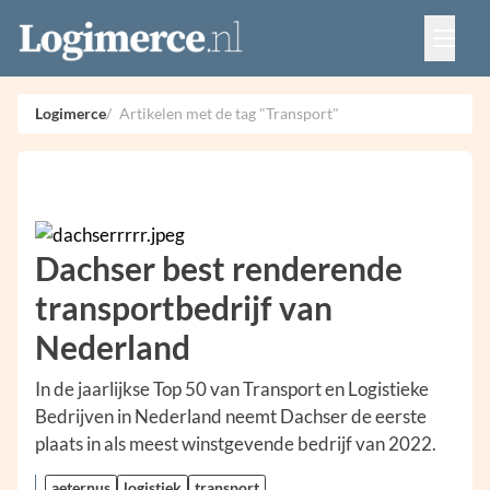
Vacatures
Events
Adverteren
Logimerce
Artikelen met de tag "Transport"
Partners
Contact
Dachser best renderende
transportbedrijf van
Nederland
In de jaarlijkse Top 50 van Transport en Logistieke
Bedrijven in Nederland neemt Dachser de eerste
plaats in als meest winstgevende bedrijf van 2022.
aeternus
logistiek
transport