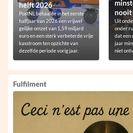
minst
helft 2026
nooit
PostNL behaalde in het eerste
halfjaar van 2026 een vrijwel
Uit ond
gelijke omzet van 1,59 miljard
onder ru
euro en een sterk verbeterde vrije
dat een 
kasstroom ten opzichte van
jaar min
dezelfde periode vorig jaar.
niet ont
Fulfilment