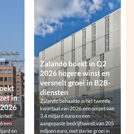
Zalando boekt in Q2
2026 hogere winst en
versnelt groei in B2B-
oekt
diensten
zet in
Zalando behaalde in het tweede
 2026
kwartaal van 2026 een omzet van
in het
3,4 miljard euro en een
6 een
aangepaste bedrijfswinst van 205
ljard en
miljoen euro, met sterke groei in