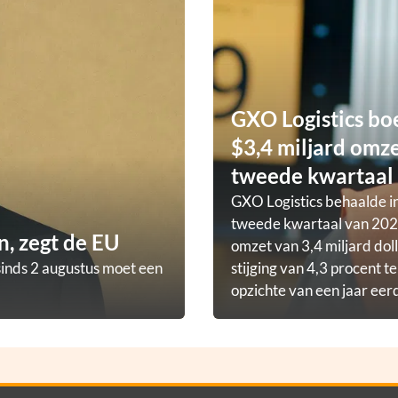
GXO Logistics bo
$3,4 miljard omze
tweede kwartaal
GXO Logistics behaalde in
tweede kwartaal van 202
, zegt de EU
omzet van 3,4 miljard doll
sinds 2 augustus moet een
stijging van 4,3 procent t
opzichte van een jaar eer