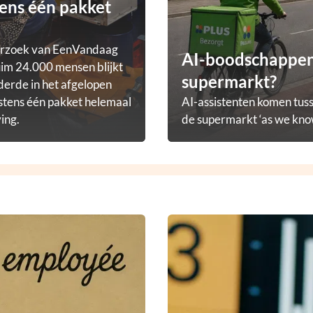
ens één pakket
erzoek van EenVandaag
AI-boodschappena
im 24.000 mensen blijkt
supermarkt?
derde in het afgelopen
stens één pakket helemaal
AI-assistenten komen tuss
ving.
de supermarkt ‘as we know