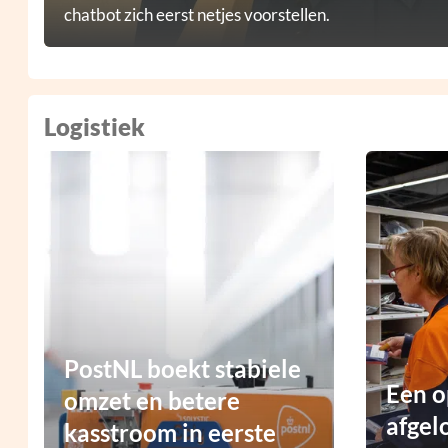
chatbot zich eerst netjes voorstellen.
Logistiek
PostNL boekt stabiele
Een o
omzet en betere
afgel
kasstroom in eerste