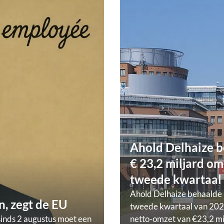
Ahold Delhaize b
€ 23,2 miljard om
tweede kwartaal
Ahold Delhaize behaalde 
, zegt de EU
tweede kwartaal van 202
sinds 2 augustus moet een
netto-omzet van €23,2 mi