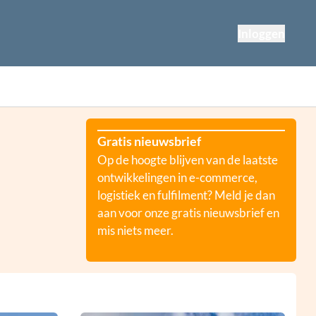
Inloggen
Gratis nieuwsbrief
Op de hoogte blijven van de laatste
ontwikkelingen in e-commerce,
logistiek en fulfilment? Meld je dan
aan voor onze gratis nieuwsbrief en
mis niets meer.