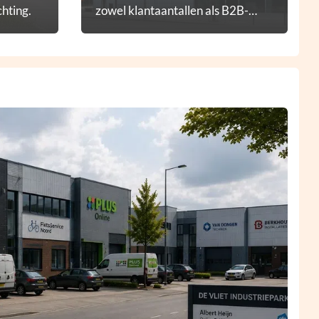
hting.
zowel klantaantallen als B2B-
diensten.