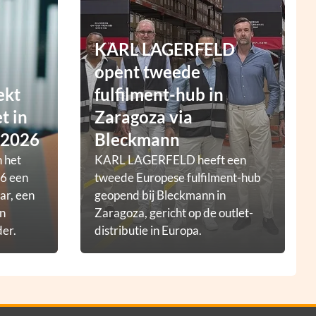
KARL LAGERFELD
opent tweede
ekt
fulfilment-hub in
t in
Zaragoza via
 2026
Bleckmann
 het
KARL LAGERFELD heeft een
6 een
tweede Europese fulfilment-hub
ar, een
geopend bij Bleckmann in
en
Zaragoza, gericht op de outlet-
der.
distributie in Europa.