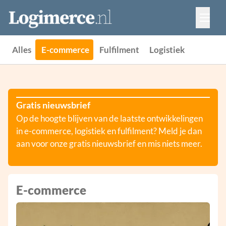
Vacatures
Events
Adverteren
Alles
E-commerce
Fulfilment
Logistiek
Partners
Contact
Gratis nieuwsbrief
Op de hoogte blijven van de laatste ontwikkelingen
in e-commerce, logistiek en fulfilment? Meld je dan
aan voor onze gratis nieuwsbrief en mis niets meer.
E-commerce