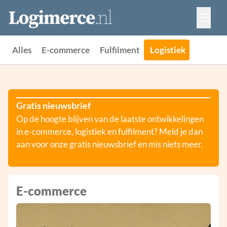
Vacatures
Events
Adverteren
Alles
E-commerce
Fulfilment
Logistiek
Partners
Contact
Gratis nieuwsbrief
Op de hoogte blijven van de laatste ontwikkelingen
in e-commerce, logistiek en fulfilment? Meld je dan
aan voor onze gratis nieuwsbrief en mis niets meer.
E-commerce