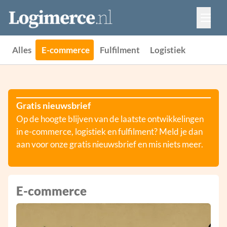
Vacatures
Events
Adverteren
Alles
E-commerce
Fulfilment
Logistiek
Partners
Contact
Gratis nieuwsbrief
Op de hoogte blijven van de laatste ontwikkelingen
in e-commerce, logistiek en fulfilment? Meld je dan
aan voor onze gratis nieuwsbrief en mis niets meer.
E-commerce