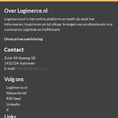
Over Logimerce.nl
Logimerce.nl is het online platform en heeft als doel het
informeren, inspireren en bij elkaar brengen van professionals in e-
commerce, logistiek en fulfillment.
Onze privacyverklaring
Contact
Zuid-Afrikaweg 1B
1432 DA Aalsmeer
E-mail:
info@logimerce.nl
Volg ons
Logimerce.nl
Nieuwsbrief
RSS-feed
Linkedin
X
Links