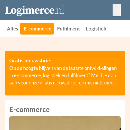
Vacatures
Events
Adverteren
Alles
E-commerce
Fulfilment
Logistiek
Partners
Contact
Gratis nieuwsbrief
Op de hoogte blijven van de laatste ontwikkelingen
in e-commerce, logistiek en fulfilment? Meld je dan
aan voor onze gratis nieuwsbrief en mis niets meer.
E-commerce