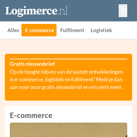
Vacatures
Events
Adverteren
Alles
E-commerce
Fulfilment
Logistiek
Partners
Contact
Gratis nieuwsbrief
Op de hoogte blijven van de laatste ontwikkelingen
in e-commerce, logistiek en fulfilment? Meld je dan
aan voor onze gratis nieuwsbrief en mis niets meer.
E-commerce