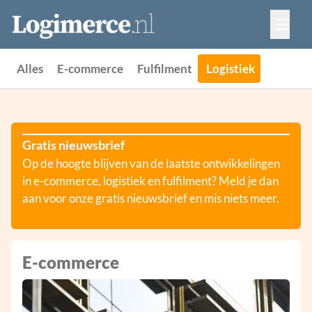
Vacatures
Events
Adverteren
Alles
E-commerce
Fulfilment
Logistiek
Partners
Contact
Gratis nieuwsbrief
Op de hoogte blijven van de laatste ontwikkelingen
in e-commerce, logistiek en fulfilment? Meld je dan
aan voor onze gratis nieuwsbrief en mis niets meer.
E-commerce