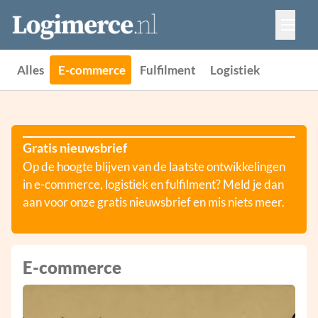
Vacatures
Events
Adverteren
Alles
E-commerce
Fulfilment
Logistiek
Partners
Contact
Gratis nieuwsbrief
Op de hoogte blijven van de laatste ontwikkelingen
in e-commerce, logistiek en fulfilment? Meld je dan
aan voor onze gratis nieuwsbrief en mis niets meer.
E-commerce