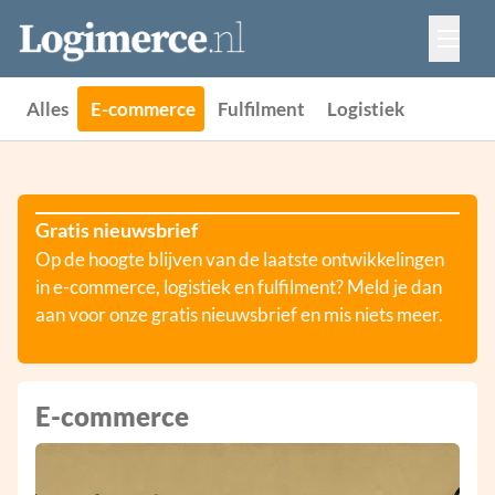
Vacatures
Events
Adverteren
Alles
E-commerce
Fulfilment
Logistiek
Partners
Contact
Gratis nieuwsbrief
Op de hoogte blijven van de laatste ontwikkelingen
in e-commerce, logistiek en fulfilment? Meld je dan
aan voor onze gratis nieuwsbrief en mis niets meer.
E-commerce