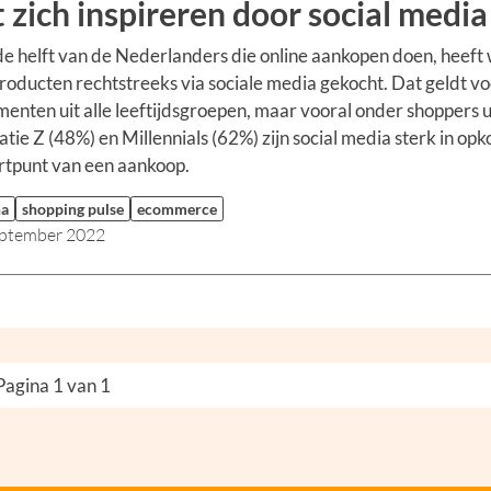
t zich inspireren door social media
e helft van de Nederlanders die online aankopen doen, heeft 
roducten rechtstreeks via sociale media gekocht. Dat geldt vo
enten uit alle leeftijdsgroepen, maar vooral onder shoppers u
tie Z (48%) en Millennials (62%) zijn social media sterk in op
artpunt van een aankoop.
na
shopping pulse
ecommerce
eptember 2022
Pagina 1 van 1