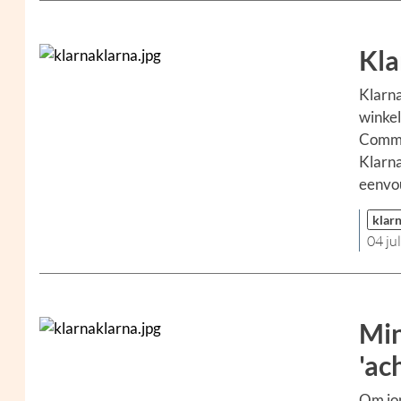
Kla
Klarna
winke
Commer
Klarna
eenvou
klar
04 ju
Min
'ac
Om jon