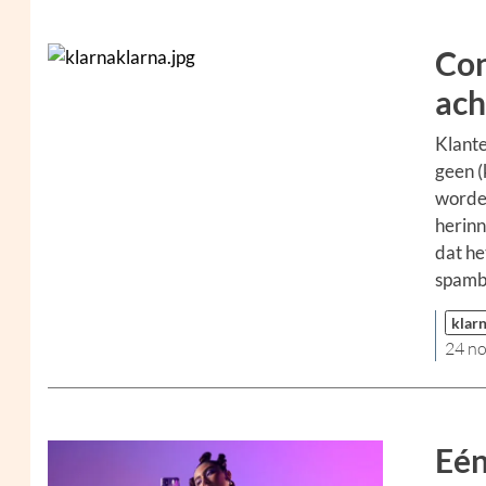
Con
ach
Klante
geen (
worde
herinn
dat he
spambo
klar
24 n
Eén