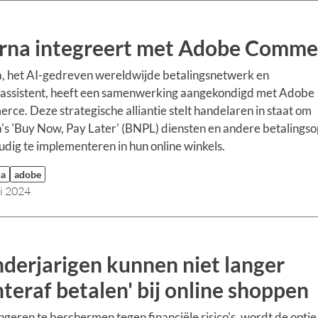
rna integreert met Adobe Comme
, het AI-gedreven wereldwijde betalingsnetwerk en
lassistent, heeft een samenwerking aangekondigd met Adobe
ce. Deze strategische alliantie stelt handelaren in staat om
's 'Buy Now, Pay Later' (BNPL) diensten en andere betalingso
dig te implementeren in hun online winkels.
na
adobe
li 2024
derjarigen kunnen niet langer
hteraf betalen' bij online shoppen
geren te beschermen tegen financiële risico's, wordt de opti