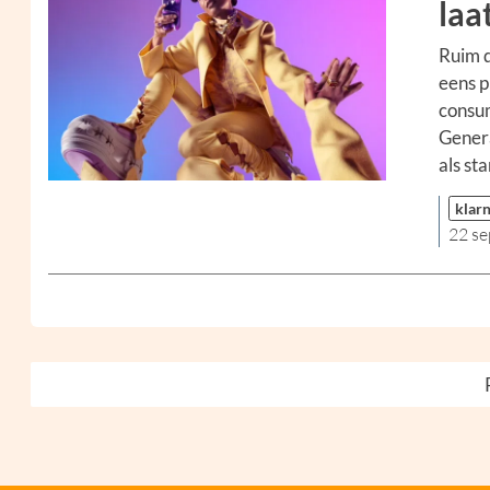
laa
Ruim d
eens p
consum
Genera
als st
klar
22 s