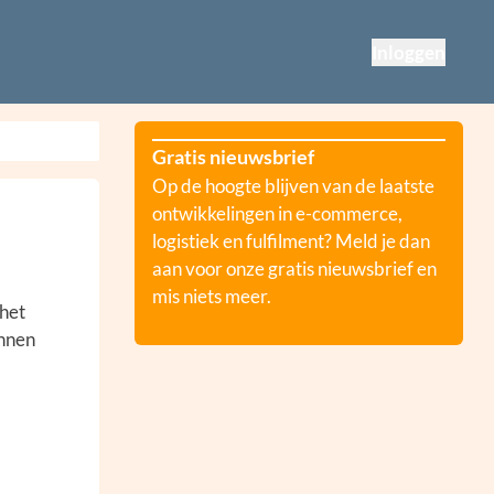
Inloggen
Gratis nieuwsbrief
Op de hoogte blijven van de laatste
ontwikkelingen in e-commerce,
logistiek en fulfilment? Meld je dan
aan voor onze gratis nieuwsbrief en
mis niets meer.
 het
unnen