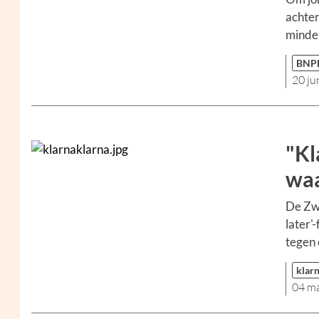
achter
minder
BNP
20 ju
"Kl
waa
De Zwe
later'
tegen 
klar
04 m