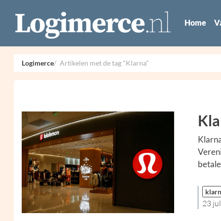
Home
V
Logimerce
Artikelen met de tag "Klarna"
Kla
Klarna
Vereni
betale
klar
23 ju