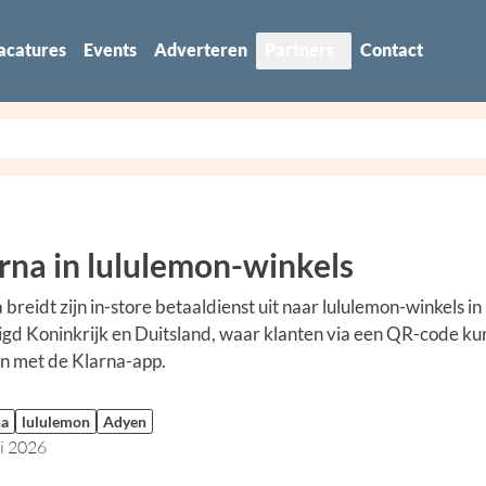
acatures
Events
Adverteren
Partners
Contact
rna in lululemon-winkels
 breidt zijn in-store betaaldienst uit naar lululemon-winkels in
gd Koninkrijk en Duitsland, waar klanten via een QR-code k
n met de Klarna-app.
na
lululemon
Adyen
li 2026