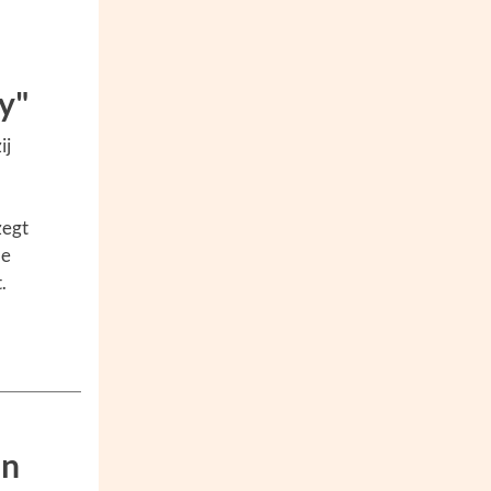
y"
ij
zegt
de
.
en