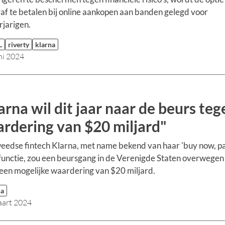
af te betalen bij online aankopen aan banden gelegd voor
jarigen.
L
riverty
klarna
ni 2024
arna wil dit jaar naar de beurs teg
rdering van $20 miljard"
edse fintech Klarna, met name bekend van haar 'buy now, p
-functie, zou een beursgang in de Verenigde Staten overwegen
een mogelijke waardering van $20 miljard.
na
aart 2024