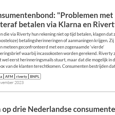
sumentenbond: "Problemen met
teraf betalen via Klarna en Rivert
n die via Riverty hun rekening niet op tijd betalen, klagen dat z
kosteloze) betalingsherinneringen of aanmaningen krijgen. Zij
n meteen geconfronteerd met een zogenaamde ‘vierde’
eringsbrief waarbij incassokosten worden gerekend. Riverty 
t wel eerst herinneringsmails stuurt, maar dat die mogelijk in 
x van de klanten terechtkomen. Consumenten bestrijden dat
na
AFM
riverty
BNPL
ovember 2023
 op drie Nederlandse consument