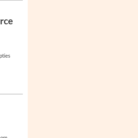
rce
pties
e om