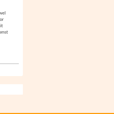
wel
or
it
komst