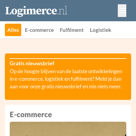
Vacatures
Events
Adverteren
Alles
E-commerce
Fulfilment
Logistiek
Partners
Contact
Gratis nieuwsbrief
Op de hoogte blijven van de laatste ontwikkelingen
in e-commerce, logistiek en fulfilment? Meld je dan
aan voor onze gratis nieuwsbrief en mis niets meer.
E-commerce