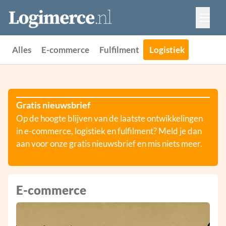
Vacatures
Events
Adverteren
Alles
E-commerce
Fulfilment
Logistiek
Partners
Contact
Gratis nieuwsbrief
Op de hoogte blijven van de laatste ontwikkelingen
in e-commerce, logistiek en fulfilment? Meld je dan
aan voor onze gratis nieuwsbrief en mis niets meer.
E-commerce