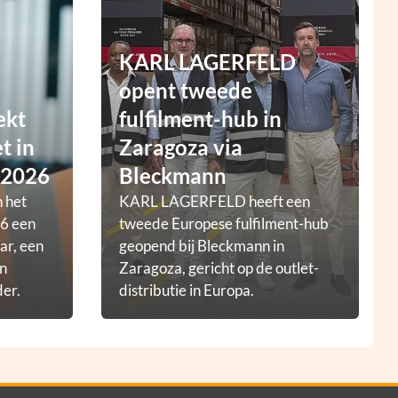
KARL LAGERFELD
opent tweede
ekt
fulfilment-hub in
t in
Zaragoza via
 2026
Bleckmann
 het
KARL LAGERFELD heeft een
6 een
tweede Europese fulfilment-hub
ar, een
geopend bij Bleckmann in
en
Zaragoza, gericht op de outlet-
der.
distributie in Europa.