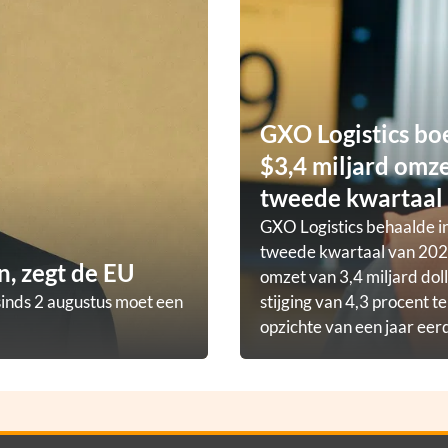
GXO Logistics bo
$3,4 miljard omze
tweede kwartaal
GXO Logistics behaalde in
tweede kwartaal van 202
, zegt de EU
omzet van 3,4 miljard doll
sinds 2 augustus moet een
stijging van 4,3 procent t
opzichte van een jaar eer