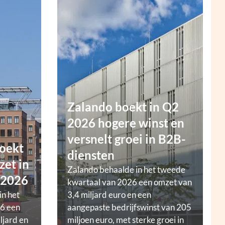
Zalando boekt in Q2
2026 hogere winst en
versnelt groei in B2B-
oekt
diensten
zet in
Zalando behaalde in het tweede
 2026
kwartaal van 2026 een omzet van
in het
3,4 miljard euro en een
6 een
aangepaste bedrijfswinst van 205
ljard en
miljoen euro, met sterke groei in