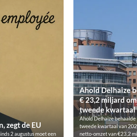
Ahold Delhaize b
€ 23,2 miljard om
tweede kwartaal
Ahold Delhaize behaalde 
, zegt de EU
tweede kwartaal van 202
sinds 2 augustus moet een
netto-omzet van €23,2 mi