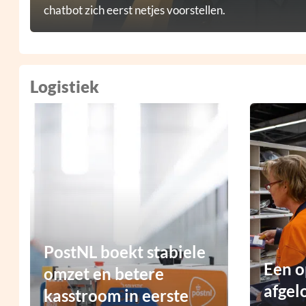
chatbot zich eerst netjes voorstellen.
Logistiek
PostNL boekt stabiele
Een o
omzet en betere
afgel
kasstroom in eerste