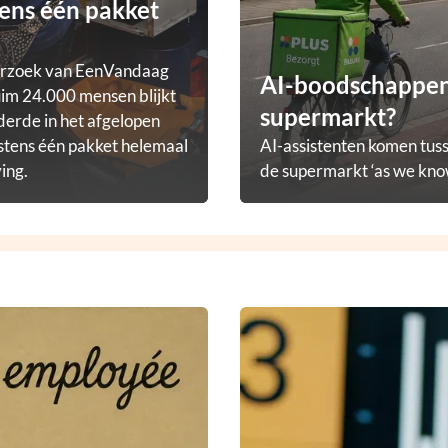
ens één pakket
erzoek van EenVandaag
AI-boodschappena
im 24.000 mensen blijkt
supermarkt?
derde in het afgelopen
stens één pakket helemaal
AI-assistenten komen tuss
ving.
de supermarkt ‘as we know