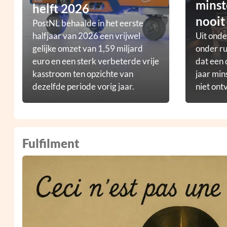
minst
helft 2026
nooit
PostNL behaalde in het eerste
halfjaar van 2026 een vrijwel
Uit ond
gelijke omzet van 1,59 miljard
onder ru
euro en een sterk verbeterde vrije
dat een 
kasstroom ten opzichte van
jaar min
dezelfde periode vorig jaar.
niet ont
Fulfilment