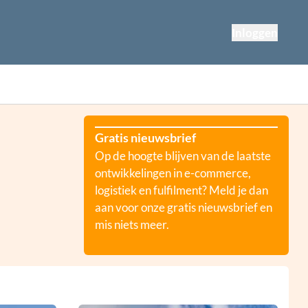
Inloggen
Gratis nieuwsbrief
Op de hoogte blijven van de laatste
ontwikkelingen in e-commerce,
logistiek en fulfilment? Meld je dan
aan voor onze gratis nieuwsbrief en
mis niets meer.