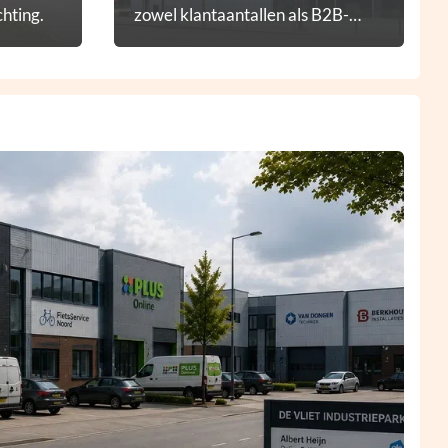
hting.
zowel klantaantallen als B2B-
diensten.