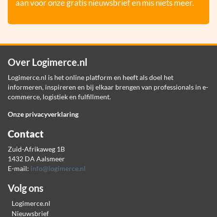
aan voor onze gratis nieuwsbrief en mis niets meer.
Over Logimerce.nl
Logimerce.nl is het online platform en heeft als doel het
informeren, inspireren en bij elkaar brengen van professionals in e-
commerce, logistiek en fulfillment.
Onze privacyverklaring
Contact
Zuid-Afrikaweg 1B
1432 DA Aalsmeer
E-mail:
info@logimerce.nl
Volg ons
Logimerce.nl
Nieuwsbrief