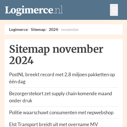
Vacatures
Events
Adverteren
Logimerce
Sitemap
2024
november
Partners
Contact
Sitemap november
2024
PostNL breekt record met 2,8 miljoen pakketten op
één dag
Bezorgerstekort zet supply chain komende maand
onder druk
Politie waarschuwt consumenten met nepwebshop
Elst Transport breidt uit met overname MV